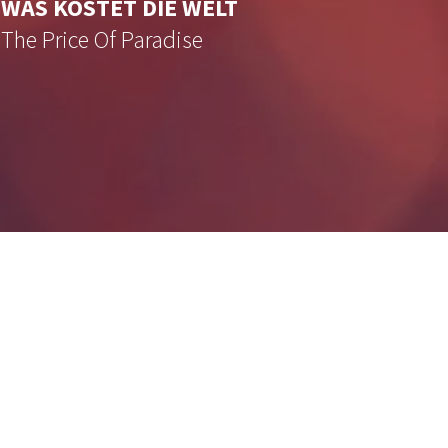
WAS KOSTET DIE WELT
AN 
The Price Of Paradise
At t