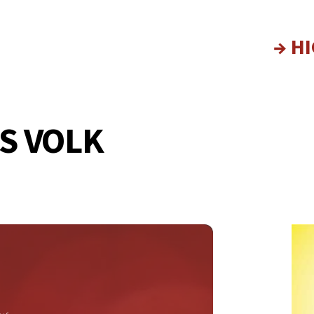
→ H
S VOLK