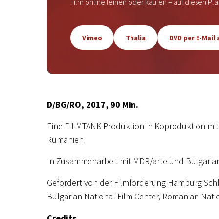
Film online leihen oder kaufen – auf diesen Pl
, opens a new browser tab
, opens a new brow
Vimeo
Thalia
DVD per E-Mail
D/BG/RO, 2017, 90 Min.
Eine FILMTANK Produktion in Koproduktion mit 
Rumänien
In Zusammenarbeit mit MDR/arte und Bulgarian
Gefördert von der Filmförderung Hamburg Schle
Bulgarian National Film Center, Romanian Nati
Credits